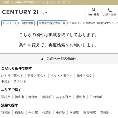
加藤第２ビル羽村の1LDK賃貸マンション | センチュリー21トラヤ
物件検索
お店へ連絡
TOPページ
>
物件検索
>
羽村市の賃貸情報一覧
>
加藤第２ビル 羽村の1LDK賃貸マンショ
こちらの物件は掲載を終了しております。
条件を変えて、再度検索をお願いします。
このページの先頭へ
こだわり条件で探す
ひとりで暮らす
家族と暮らす
ペットと暮らす
敷金礼金0
事務所・テナント
エリアで探す
羽村市
福生市
青梅市
瑞穂町
あきる野市
昭島市
日の出町
沿線で探す
羽村駅
福生駅
牛浜駅
拝島駅
小作駅
河辺駅
東青梅駅
青梅駅