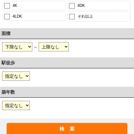
4K
4DK
4LDK
それ以上
面積
～
駅徒歩
築年数