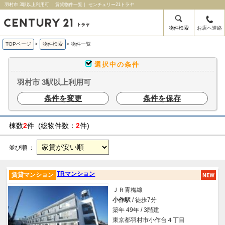
羽村市 3駅以上利用可 ｜賃貸物件一覧｜ センチュリー21トラヤ
物件検索
お店へ連絡
TOPページ
>
物件検索
>
物件一覧
選択中の条件
羽村市 3駅以上利用可
条件を変更
条件を保存
棟数
2
件 (総物件数：
2
件)
並び順 ：
TRマンション
賃貸マンション
ＪＲ青梅線
小作駅
/ 徒歩7分
築年 49年 / 3階建
東京都羽村市小作台４丁目