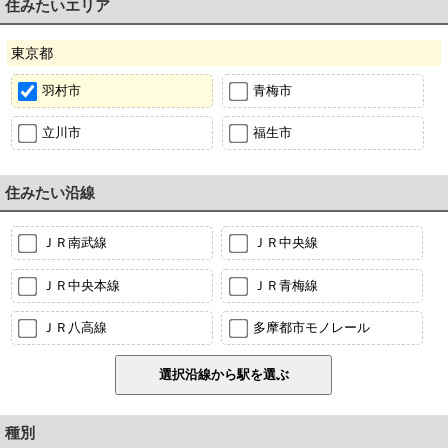
住みたいエリア
東京都
羽村市
青梅市
立川市
福生市
住みたい沿線
ＪＲ南武線
ＪＲ中央線
ＪＲ中央本線
ＪＲ青梅線
ＪＲ八高線
多摩都市モノレール
種別