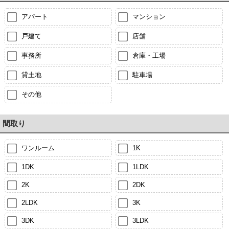
アパート
マンション
戸建て
店舗
事務所
倉庫・工場
貸土地
駐車場
その他
間取り
ワンルーム
1K
1DK
1LDK
2K
2DK
2LDK
3K
3DK
3LDK