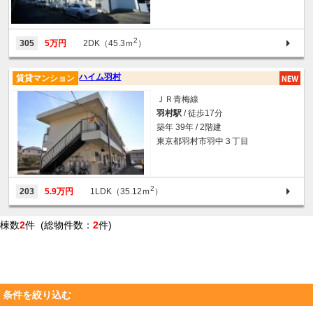
2
305
5万円
2DK（45.3ｍ
）
ハイム羽村
賃貸マンション
ＪＲ青梅線
羽村駅
/ 徒歩17分
築年 39年 / 2階建
東京都羽村市羽中３丁目
2
203
5.9万円
1LDK（35.12ｍ
）
棟数
2
件 (総物件数：
2
件)
条件を絞り込む