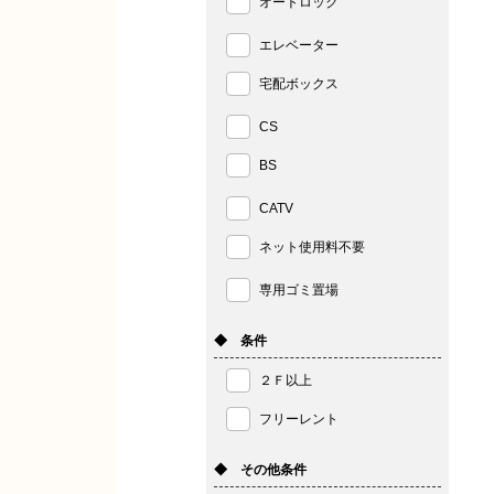
オートロック
エレベーター
宅配ボックス
CS
BS
CATV
ネット使用料不要
専用ゴミ置場
◆ 条件
２Ｆ以上
フリーレント
◆ その他条件