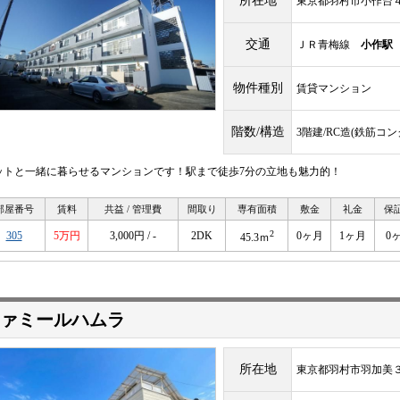
所在地
東京都羽村市小作台
交通
ＪＲ青梅線
小作駅
物件種別
賃貸マンション
階数/構造
3階建/RC造(鉄筋コ
ットと一緒に暮らせるマンションです！駅まで徒歩7分の立地も魅力的！
部屋番号
賃料
共益 / 管理費
間取り
専有面積
敷金
礼金
保
2
305
5万円
3,000円 / -
2DK
0ヶ月
1ヶ月
0
45.3ｍ
ァミールハムラ
所在地
東京都羽村市羽加美