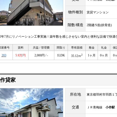
物件種別
賃貸マンション
階数/構造
2階建/S造(鉄骨造)
022年7月にリノベーション工事実施！築年数を感じさせない室内と便利な設備で快適
部屋番号
賃料
共益 / 管理費
間取り
専有面積
敷金
礼金
保
2
203
5.9万円
2,000円 / -
1LDK
1ヶ月
0ヶ月
0
35.12ｍ
作貸家
所在地
東京都羽村市羽西１
交通
ＪＲ青梅線
小作駅