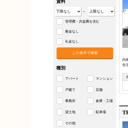
賃料
～
管理費・共益費を含む
敷金なし
礼金なし
内
生
種別
アパート
マンション
戸建て
店舗
事務所
倉庫・工場
T
貸土地
駐車場
その他