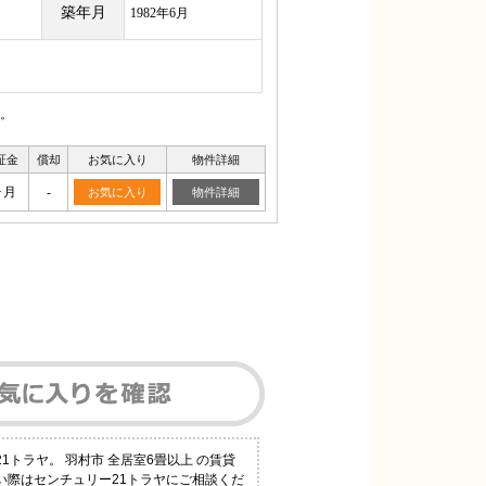
築年月
1982年6月
。
証金
償却
お気に入り
物件詳細
ヶ月
-
お気に入り
物件詳細
トラヤ。 羽村市 全居室6畳以上 の賃貸
際はセンチュリー21トラヤにご相談くだ