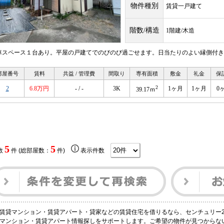
物件種別
賃貸一戸建て
階数/構造
1階建/木造
車スペース１台あり。平屋の戸建てでのびのび過ごせます。日当たりのよい縁側付き
部屋番号
賃料
共益 / 管理費
間取り
専有面積
敷金
礼金
保
2
2
6.8万円
- / -
3K
1ヶ月
1ヶ月
0
39.17ｍ
5
5
数
件 (総部屋数：
件)
表示件数
賃貸マンション・賃貸アパート・貸家などの賃貸住宅を借りるなら、センチュリー21
マンション・賃貸アパート情報探しをサポートします。ご希望の物件が見つからない