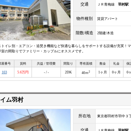
交通
ＪＲ青梅線
羽村駅
物件種別
賃貸アパート
階数/構造
2階建/木造
ストイレ別・エアコン・追焚き機能など快適な暮らしをサポートする設備が充実！マ
洋室の間取りでファミリー・カップルにオススメです。
部屋番号
賃料
共益 / 管理費
間取り
専有面積
敷金
礼金
保
2
103
5.6万円
- / -
2DK
1ヶ月
0ヶ月
0
40ｍ
イム羽村
所在地
東京都羽村市羽中３
交通
ＪＲ青梅線
羽村駅