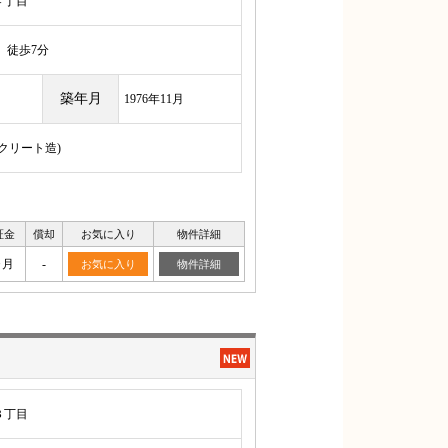
４丁目
徒歩7分
築年月
1976年11月
ンクリート造)
証金
償却
お気に入り
物件詳細
ヶ月
-
お気に入り
物件詳細
３丁目