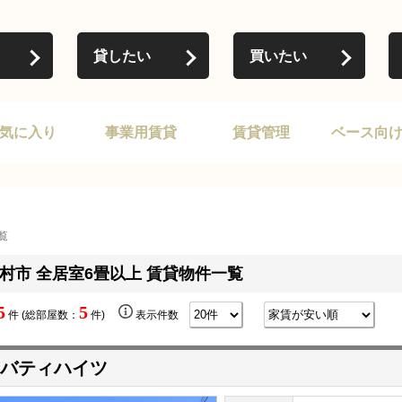
貸したい
買いたい
気に入り
事業用賃貸
賃貸管理
ベース向
覧
村市 全居室6畳以上 賃貸物件一覧
5
5
件 (総部屋数：
件)
表示件数
バティハイツ