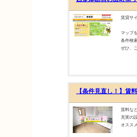
賃貸サ
マップ
条件検
ぜひ、
【条件見直し！】賃
賃料な
充実の
オスス