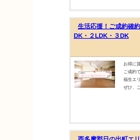
生活応援！ご成約確
DK・２LDK・３DK
お得に
ご成約
福生エ
ぜひ、
西多摩郡日の出町エ