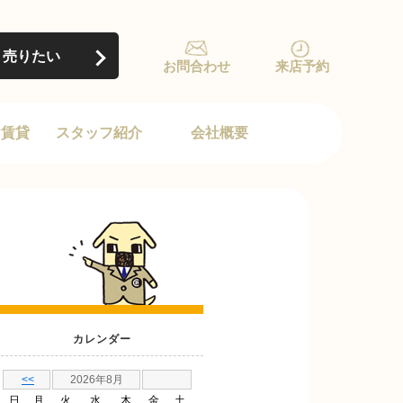
売りたい
お問合わせ
来店予約
け賃貸
スタッフ紹介
会社概要
カレンダー
<<
2026年8月
日
月
火
水
木
金
土