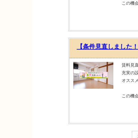
この機
【条件見直しました
賃料見
充実の
オスス
この機