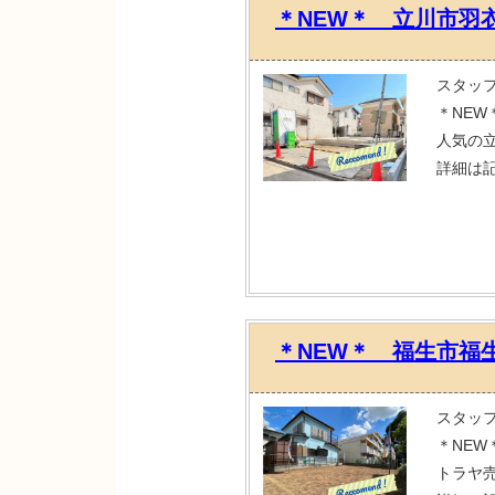
＊NEW＊ 立川市羽
スタッ
＊NEW
人気の
詳細は
＊NEW＊ 福生市福
スタッ
＊NE
トラヤ