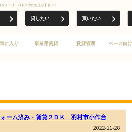
センチュリー21トラヤにお任せ下さい！
貸したい
買いたい
気に入り
事業用賃貸
賃貸管理
ベース向
フォーム済み・賃貸２ＤＫ 羽村市小作台
2022-11-28