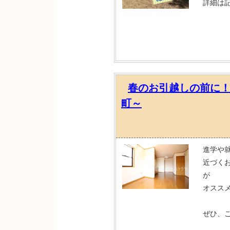
詳細は
春のお引越しの前に
町～
進学や
近づく
が
オスス
ぜひ、