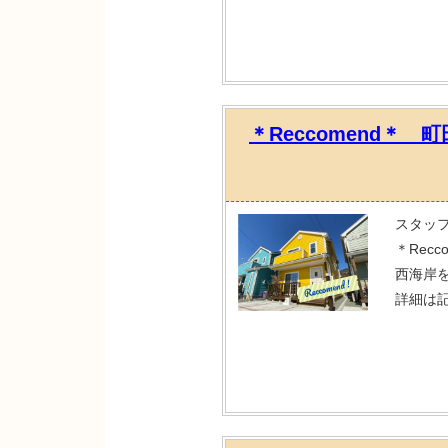
＊Reccomend＊
スタッ
＊Rec
西海岸
詳細は