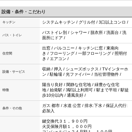
設備・条件・こだわり
システムキッチン / グリル付 / 3口以上コンロ /
キッチン
バストイレ別 / シャワー / 脱衣所 / 洗面台 / 洗
バス・トイレ
面所にドア /
出窓 / バルコニー / キッチンに窓 / 東南向
き / フローリング / 一部フローリング / 照明付
住空間
き / エアコン /
収納 / 押入 / シューズボックス / TVインターホ
設備・サービス
ン / 駐輪場 / 光ファイバー / 当社管理物件 /
陽当り良好 / 閑静な住宅地 / 緑豊かな住宅
地 / 始発駅 / 3駅以上利用可 / 駅まで平坦 / 駅徒
特徴
歩10分以内 / 通風良好 /
ガス:都市 / 水道:公営 / 排水:下水 / 保証人代行:
条件・その他
必加入
鍵交換代３１，９００円
火災保険月額１，０００円
コンシェルジュ２４月額１，１００円