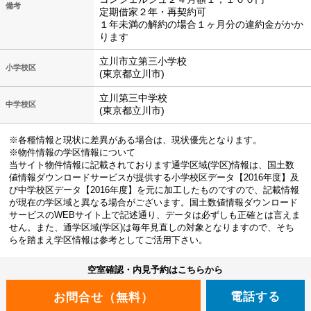
備考
定期借家２年・再契約可
１年未満の解約の場合１ヶ月分の違約金がかか
ります
立川市立第三小学校
小学校区
(東京都立川市)
立川第三中学校
中学校区
(東京都立川市)
※各種情報と現状に差異がある場合は、現状優先となります。
※物件情報の学区情報について
当サイト物件情報に記載されております通学区域(学区)情報は、国土数
値情報ダウンロードサービスが提供する小学校区データ【2016年度】及
び中学校区データ【2016年度】を元に加工したものですので、記載情報
が現在の学区域と異なる場合がございます。国土数値情報ダウンロード
サービスのWEBサイト上で記述通り、データは必ずしも正確とは言えま
せん。また、通学区域(学区)は毎年見直しの対象となりますので、そち
らを踏まえ学区情報は参考としてご活用下さい。
空室確認・内見予約はこちらから
電話する