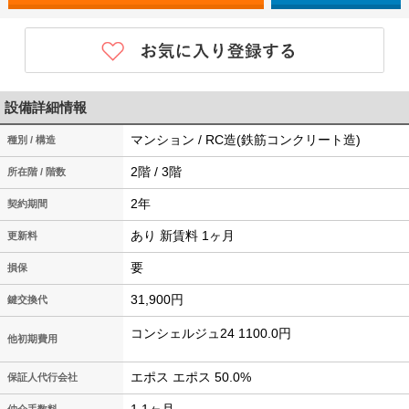
設備詳細情報
マンション / RC造(鉄筋コンクリート造)
種別 / 構造
2階 / 3階
所在階 / 階数
2年
契約期間
あり 新賃料 1ヶ月
更新料
要
損保
31,900円
鍵交換代
コンシェルジュ24 1100.0円
他初期費用
エポス エポス 50.0%
保証人代行会社