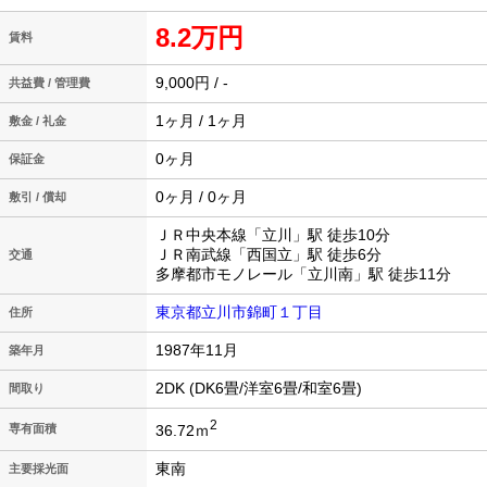
8.2万円
賃料
9,000円 / -
共益費 / 管理費
1ヶ月 / 1ヶ月
敷金 / 礼金
0ヶ月
保証金
0ヶ月 / 0ヶ月
敷引 / 償却
ＪＲ中央本線「立川」駅 徒歩10分
ＪＲ南武線「西国立」駅 徒歩6分
交通
多摩都市モノレール「立川南」駅 徒歩11分
東京都立川市錦町１丁目
住所
1987年11月
築年月
2DK (DK6畳/洋室6畳/和室6畳)
間取り
2
36.72ｍ
専有面積
東南
主要採光面