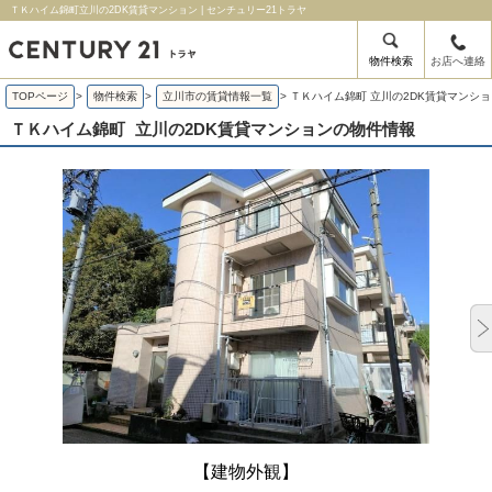
ＴＫハイム錦町立川の2DK賃貸マンション | センチュリー21トラヤ
物件検索
お店へ連絡
TOPページ
>
物件検索
>
立川市の賃貸情報一覧
>
ＴＫハイム錦町 立川の2DK賃貸マンシ
ＴＫハイム錦町
立川の2DK賃貸マンションの物件情報
【建物外観】