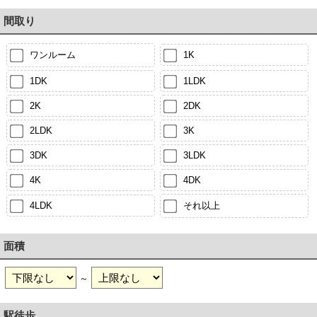
間取り
ワンルーム
1K
1DK
1LDK
2K
2DK
2LDK
3K
3DK
3LDK
4K
4DK
4LDK
それ以上
面積
～
駅徒歩