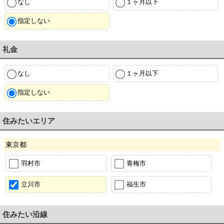
なし
１ヶ月以下
指定しない
礼金
なし
１ヶ月以下
指定しない
住みたいエリア
東京都
羽村市
青梅市
立川市
福生市
住みたい沿線