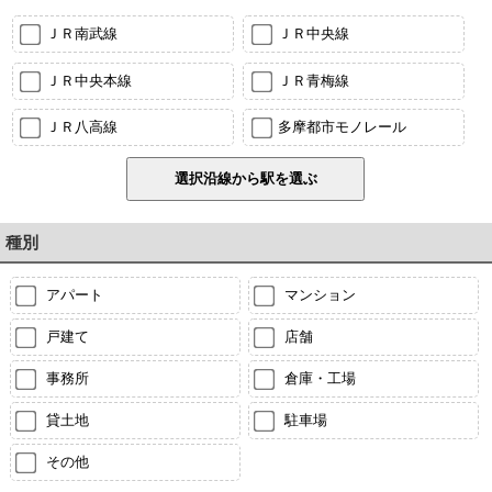
ＪＲ南武線
ＪＲ中央線
ＪＲ中央本線
ＪＲ青梅線
ＪＲ八高線
多摩都市モノレール
種別
アパート
マンション
戸建て
店舗
事務所
倉庫・工場
貸土地
駐車場
その他