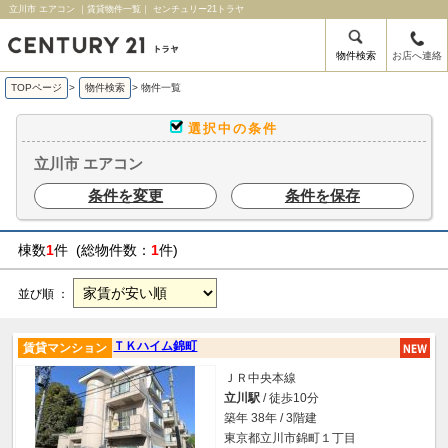
立川市 エアコン ｜賃貸物件一覧｜ センチュリー21トラヤ
物件検索
お店へ連絡
TOPページ
>
物件検索
>
物件一覧
選択中の条件
立川市 エアコン
条件を変更
条件を保存
棟数
1
件 (総物件数：
1
件)
並び順 ：
ＴＫハイム錦町
賃貸マンション
ＪＲ中央本線
立川駅
/ 徒歩10分
築年 38年 / 3階建
東京都立川市錦町１丁目