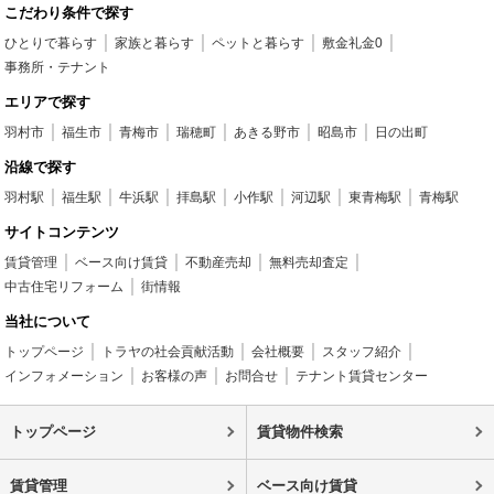
こだわり条件で探す
ひとりで暮らす
家族と暮らす
ペットと暮らす
敷金礼金0
事務所・テナント
エリアで探す
羽村市
福生市
青梅市
瑞穂町
あきる野市
昭島市
日の出町
沿線で探す
羽村駅
福生駅
牛浜駅
拝島駅
小作駅
河辺駅
東青梅駅
青梅駅
サイトコンテンツ
賃貸管理
ベース向け賃貸
不動産売却
無料売却査定
中古住宅リフォーム
街情報
当社について
トップページ
トラヤの社会貢献活動
会社概要
スタッフ紹介
インフォメーション
お客様の声
お問合せ
テナント賃貸センター
トップページ
賃貸物件検索
賃貸管理
ベース向け賃貸