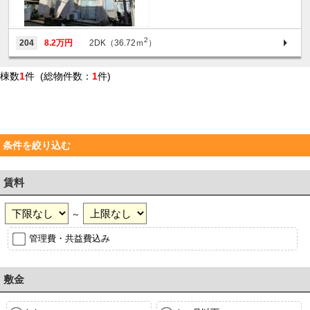
2
204
8.2万円
2DK（36.72ｍ
）
棟数
1
件 (総物件数：
1
件)
条件を絞り込む
賃料
～
管理費・共益費込み
敷金