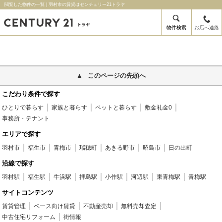
閲覧した物件の一覧 | 羽村市の賃貸はセンチュリー21トラヤ
物件検索
お店へ連絡
このページの先頭へ
こだわり条件で探す
ひとりで暮らす
家族と暮らす
ペットと暮らす
敷金礼金0
事務所・テナント
エリアで探す
羽村市
福生市
青梅市
瑞穂町
あきる野市
昭島市
日の出町
沿線で探す
羽村駅
福生駅
牛浜駅
拝島駅
小作駅
河辺駅
東青梅駅
青梅駅
サイトコンテンツ
賃貸管理
ベース向け賃貸
不動産売却
無料売却査定
中古住宅リフォーム
街情報