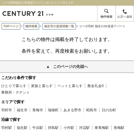
コーポ羽村福生の3K賃貸アパート | センチュリー21トラヤ
物件検索
お店へ連絡
TOPページ
>
物件検索
>
福生市の賃貸情報一覧
>
コーポ羽村 福生の3K賃貸アパート
こちらの物件は掲載を終了しております。
条件を変えて、再度検索をお願いします。
このページの先頭へ
こだわり条件で探す
ひとりで暮らす
家族と暮らす
ペットと暮らす
敷金礼金0
事務所・テナント
エリアで探す
羽村市
福生市
青梅市
瑞穂町
あきる野市
昭島市
日の出町
沿線で探す
羽村駅
福生駅
牛浜駅
拝島駅
小作駅
河辺駅
東青梅駅
青梅駅