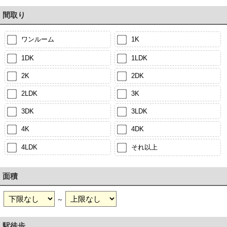
間取り
ワンルーム
1K
1DK
1LDK
2K
2DK
2LDK
3K
3DK
3LDK
4K
4DK
4LDK
それ以上
面積
～
駅徒歩