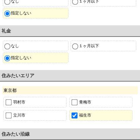
なし
１ヶ月以下
指定しない
礼金
なし
１ヶ月以下
指定しない
住みたいエリア
東京都
羽村市
青梅市
立川市
福生市
住みたい沿線