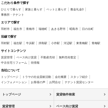
こだわり条件で探す
ひとりで暮らす
家族と暮らす
ペットと暮らす
敷金礼金0
事務所・テナント
エリアで探す
羽村市
福生市
青梅市
瑞穂町
あきる野市
昭島市
日の出町
沿線で探す
羽村駅
福生駅
牛浜駅
拝島駅
小作駅
河辺駅
東青梅駅
青梅駅
サイトコンテンツ
賃貸管理
ベース向け賃貸
不動産売却
無料売却査定
中古住宅リフォーム
街情報
当社について
トップページ
トラヤの社会貢献活動
会社概要
スタッフ紹介
インフォメーション
お客様の声
お問合せ
テナント賃貸センター
トップページ
賃貸物件検索
賃貸管理
ベース向け賃貸