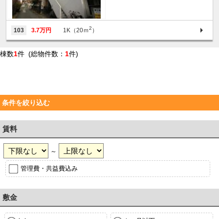
2
103
3.7万円
1K（20ｍ
）
棟数
1
件 (総物件数：
1
件)
条件を絞り込む
賃料
～
管理費・共益費込み
敷金