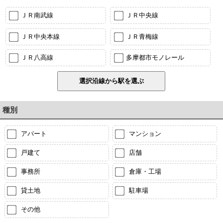
ＪＲ南武線
ＪＲ中央線
ＪＲ中央本線
ＪＲ青梅線
ＪＲ八高線
多摩都市モノレール
種別
アパート
マンション
戸建て
店舗
事務所
倉庫・工場
貸土地
駐車場
その他