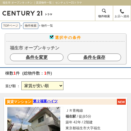
福生市 オープンキッチン ｜賃貸物件一覧｜ センチュリー21トラヤ
物件検索
お店へ連絡
TOPページ
>
物件検索
>
物件一覧
選択中の条件
福生市 オープンキッチン
条件を変更
条件を保存
棟数
1
件 (総物件数：
1
件)
並び順 ：
第２福富ハイツ
賃貸マンション
ＪＲ青梅線
福生駅
/ 徒歩5分
築年 42年 / 2階建
東京都福生市大字福生