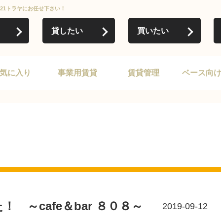
ー21トラヤにお任せ下さい！
貸したい
買いたい
気に入り
事業用賃貸
賃貸管理
ベース向
 ～cafe＆bar ８０８～
2019-09-12