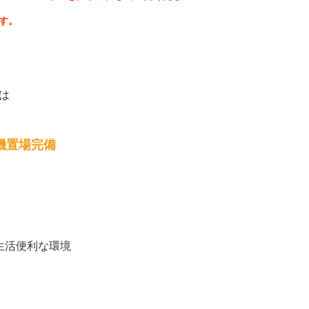
す。
は
機置場完備
生活便利な環境