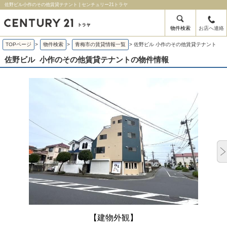
佐野ビル小作のその他賃貸テナント | センチュリー21トラヤ
物件検索
お店へ連絡
TOPページ
>
物件検索
>
青梅市の賃貸情報一覧
>
佐野ビル 小作のその他賃貸テナント
佐野ビル
小作のその他賃貸テナントの物件情報
【建物外観】