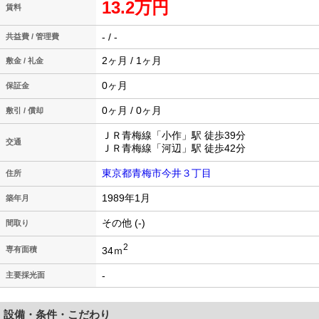
13.2万円
賃料
- / -
共益費 / 管理費
2ヶ月 / 1ヶ月
敷金 / 礼金
0ヶ月
保証金
0ヶ月 / 0ヶ月
敷引 / 償却
ＪＲ青梅線「小作」駅 徒歩39分
交通
ＪＲ青梅線「河辺」駅 徒歩42分
東京都青梅市今井３丁目
住所
1989年1月
築年月
その他 (-)
間取り
2
34ｍ
専有面積
-
主要採光面
設備・条件・こだわり