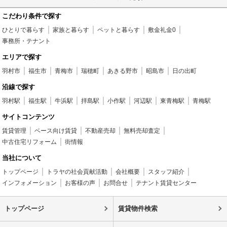
こだわり条件で探す
ひとりで暮らす
家族と暮らす
ペットと暮らす
敷金礼金0
事務所・テナント
エリアで探す
羽村市
福生市
青梅市
瑞穂町
あきる野市
昭島市
日の出町
沿線で探す
羽村駅
福生駅
牛浜駅
拝島駅
小作駅
河辺駅
東青梅駅
青梅駅
サイトコンテンツ
賃貸管理
ベース向け賃貸
不動産売却
無料売却査定
中古住宅リフォーム
街情報
当社について
トップページ
トラヤの社会貢献活動
会社概要
スタッフ紹介
インフォメーション
お客様の声
お問合せ
テナント賃貸センター
トップページ
賃貸物件検索