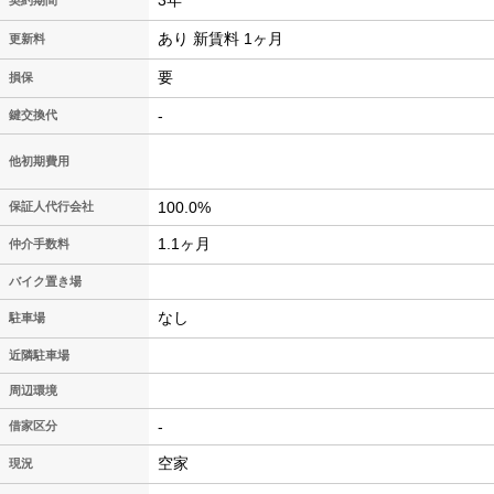
3年
契約期間
あり 新賃料 1ヶ月
更新料
要
損保
-
鍵交換代
他初期費用
100.0%
保証人代行会社
1.1ヶ月
仲介手数料
バイク置き場
なし
駐車場
近隣駐車場
周辺環境
-
借家区分
空家
現況