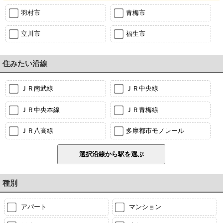
羽村市
青梅市
立川市
福生市
住みたい沿線
ＪＲ南武線
ＪＲ中央線
ＪＲ中央本線
ＪＲ青梅線
ＪＲ八高線
多摩都市モノレール
種別
アパート
マンション