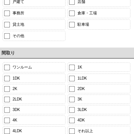
戸建て
店舗
事務所
倉庫・工場
貸土地
駐車場
その他
間取り
ワンルーム
1K
1DK
1LDK
2K
2DK
2LDK
3K
3DK
3LDK
4K
4DK
4LDK
それ以上