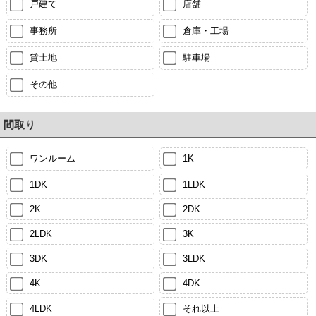
戸建て
店舗
事務所
倉庫・工場
貸土地
駐車場
その他
間取り
ワンルーム
1K
1DK
1LDK
2K
2DK
2LDK
3K
3DK
3LDK
4K
4DK
4LDK
それ以上