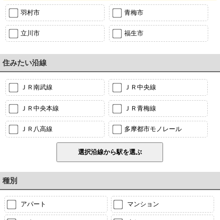
羽村市
青梅市
立川市
福生市
住みたい沿線
ＪＲ南武線
ＪＲ中央線
ＪＲ中央本線
ＪＲ青梅線
ＪＲ八高線
多摩都市モノレール
種別
アパート
マンション