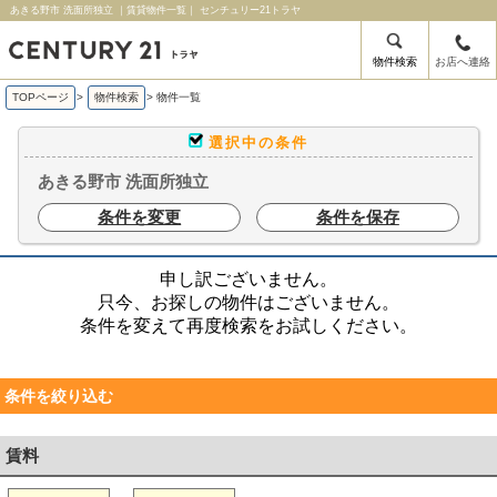
あきる野市 洗面所独立 ｜賃貸物件一覧｜ センチュリー21トラヤ
物件検索
お店へ連絡
TOPページ
>
物件検索
>
物件一覧
選択中の条件
あきる野市 洗面所独立
条件を変更
条件を保存
申し訳ございません。
只今、お探しの物件はございません。
条件を変えて再度検索をお試しください。
条件を絞り込む
賃料