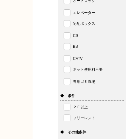
オートロック
エレベーター
宅配ボックス
CS
BS
CATV
ネット使用料不要
専用ゴミ置場
◆ 条件
２Ｆ以上
フリーレント
◆ その他条件