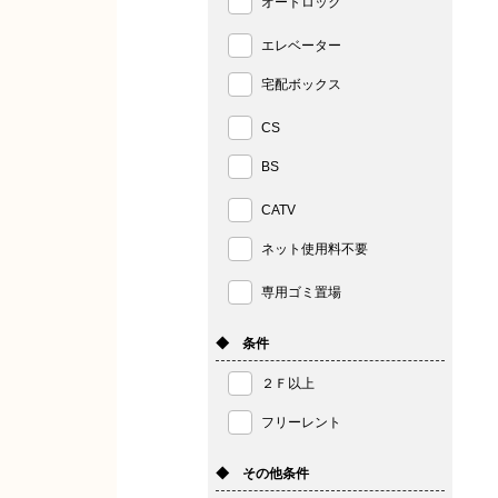
オートロック
エレベーター
宅配ボックス
CS
BS
CATV
ネット使用料不要
専用ゴミ置場
◆ 条件
２Ｆ以上
フリーレント
◆ その他条件