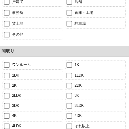
戸建て
店舗
事務所
倉庫・工場
貸土地
駐車場
その他
間取り
ワンルーム
1K
1DK
1LDK
2K
2DK
2LDK
3K
3DK
3LDK
4K
4DK
4LDK
それ以上