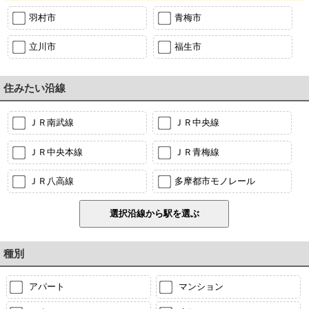
羽村市
青梅市
立川市
福生市
住みたい沿線
ＪＲ南武線
ＪＲ中央線
ＪＲ中央本線
ＪＲ青梅線
ＪＲ八高線
多摩都市モノレール
種別
アパート
マンション