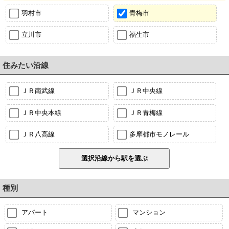
羽村市
青梅市
立川市
福生市
住みたい沿線
ＪＲ南武線
ＪＲ中央線
ＪＲ中央本線
ＪＲ青梅線
ＪＲ八高線
多摩都市モノレール
種別
アパート
マンション