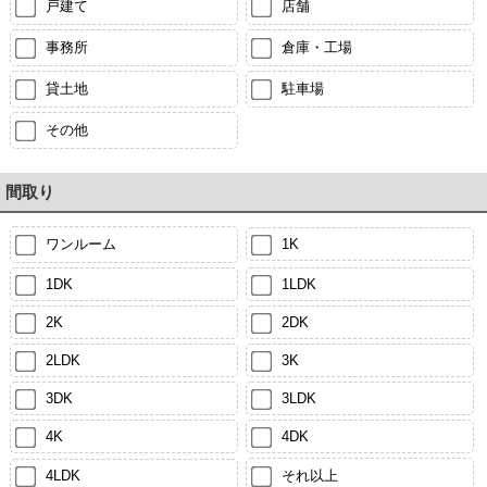
戸建て
店舗
事務所
倉庫・工場
貸土地
駐車場
その他
間取り
ワンルーム
1K
1DK
1LDK
2K
2DK
2LDK
3K
3DK
3LDK
4K
4DK
4LDK
それ以上