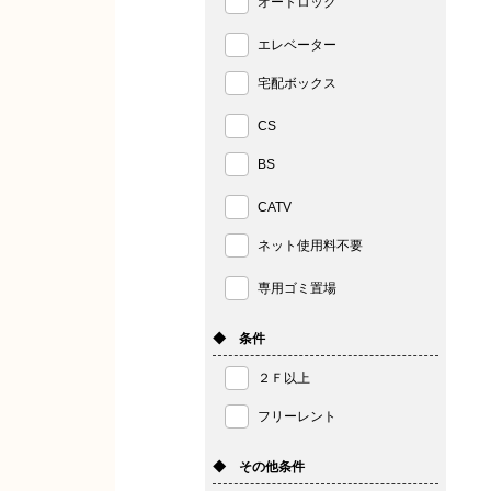
オートロック
エレベーター
宅配ボックス
CS
BS
CATV
ネット使用料不要
専用ゴミ置場
◆ 条件
２Ｆ以上
フリーレント
◆ その他条件