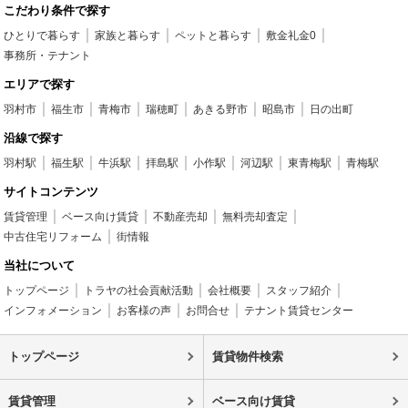
こだわり条件で探す
ひとりで暮らす
家族と暮らす
ペットと暮らす
敷金礼金0
事務所・テナント
エリアで探す
羽村市
福生市
青梅市
瑞穂町
あきる野市
昭島市
日の出町
沿線で探す
羽村駅
福生駅
牛浜駅
拝島駅
小作駅
河辺駅
東青梅駅
青梅駅
サイトコンテンツ
賃貸管理
ベース向け賃貸
不動産売却
無料売却査定
中古住宅リフォーム
街情報
当社について
トップページ
トラヤの社会貢献活動
会社概要
スタッフ紹介
インフォメーション
お客様の声
お問合せ
テナント賃貸センター
トップページ
賃貸物件検索
賃貸管理
ベース向け賃貸