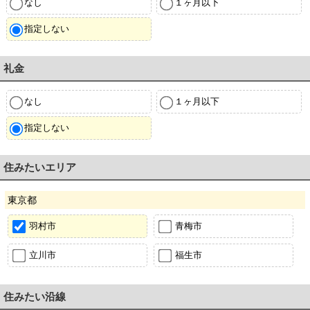
なし
１ヶ月以下
指定しない
礼金
なし
１ヶ月以下
指定しない
住みたいエリア
東京都
羽村市
青梅市
立川市
福生市
住みたい沿線