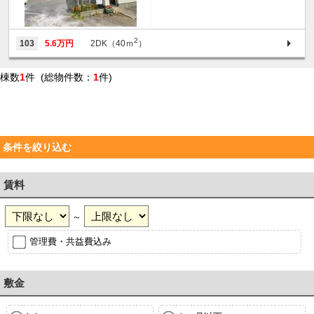
2
103
5.6万円
2DK（40ｍ
）
棟数
1
件 (総物件数：
1
件)
条件を絞り込む
賃料
～
管理費・共益費込み
敷金