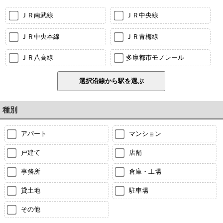
ＪＲ南武線
ＪＲ中央線
ＪＲ中央本線
ＪＲ青梅線
ＪＲ八高線
多摩都市モノレール
種別
アパート
マンション
戸建て
店舗
事務所
倉庫・工場
貸土地
駐車場
その他