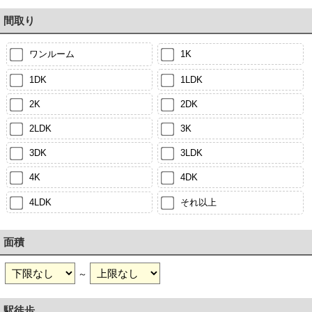
間取り
ワンルーム
1K
1DK
1LDK
2K
2DK
2LDK
3K
3DK
3LDK
4K
4DK
4LDK
それ以上
面積
～
駅徒歩