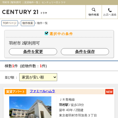
羽村市 2駅利用可 ｜賃貸物件一覧｜ センチュリー21トラヤ
物件検索
お店へ連絡
TOPページ
>
物件検索
>
物件一覧
選択中の条件
羽村市 2駅利用可
条件を変更
条件を保存
棟数
1
件 (総物件数：
1
件)
並び順 ：
ファミールハムラ
賃貸アパート
ＪＲ青梅線
羽村駅
/ 徒歩19分
築年 40年 / 2階建
東京都羽村市羽加美３丁目