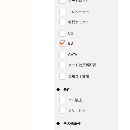
オートロック
エレベーター
宅配ボックス
CS
BS
CATV
ネット使用料不要
専用ゴミ置場
◆ 条件
２Ｆ以上
フリーレント
◆ その他条件