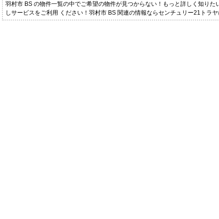
羽村市 BS の物件一覧の中でご希望の物件が見つからない！もっと詳しく知り
しサービスをご利用 ください！羽村市 BS 関連の情報ならセンチュリー21トラ