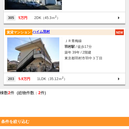
2
305
5万円
2DK（45.3ｍ
）
ハイム羽村
賃貸マンション
ＪＲ青梅線
羽村駅
/ 徒歩17分
築年 39年 / 2階建
東京都羽村市羽中３丁目
2
203
5.9万円
1LDK（35.12ｍ
）
棟数
2
件 (総物件数：
2
件)
条件を絞り込む