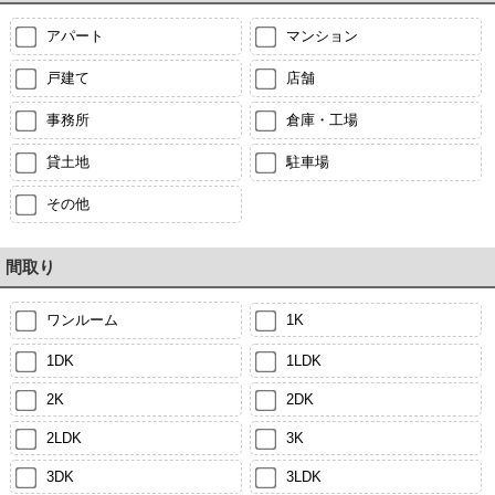
アパート
マンション
戸建て
店舗
事務所
倉庫・工場
貸土地
駐車場
その他
間取り
ワンルーム
1K
1DK
1LDK
2K
2DK
2LDK
3K
3DK
3LDK