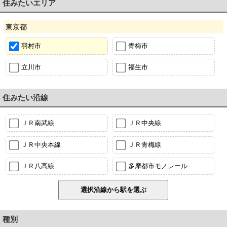
住みたいエリア
東京都
羽村市
青梅市
立川市
福生市
住みたい沿線
ＪＲ南武線
ＪＲ中央線
ＪＲ中央本線
ＪＲ青梅線
ＪＲ八高線
多摩都市モノレール
種別