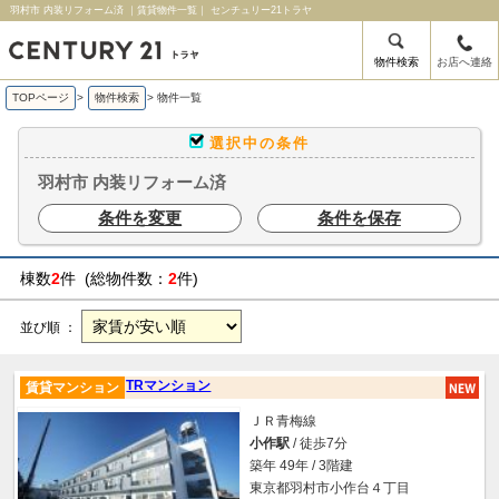
羽村市 内装リフォーム済 ｜賃貸物件一覧｜ センチュリー21トラヤ
物件検索
お店へ連絡
TOPページ
>
物件検索
>
物件一覧
選択中の条件
羽村市 内装リフォーム済
条件を変更
条件を保存
棟数
2
件 (総物件数：
2
件)
並び順 ：
TRマンション
賃貸マンション
ＪＲ青梅線
小作駅
/ 徒歩7分
築年 49年 / 3階建
東京都羽村市小作台４丁目