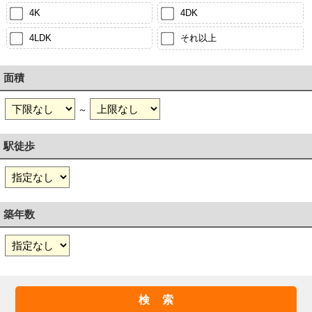
4K
4DK
4LDK
それ以上
面積
～
駅徒歩
築年数