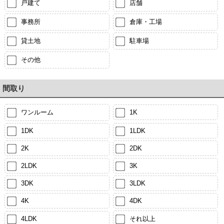
戸建て
店舗
事務所
倉庫・工場
貸土地
駐車場
その他
間取り
ワンルーム
1K
1DK
1LDK
2K
2DK
2LDK
3K
3DK
3LDK
4K
4DK
4LDK
それ以上