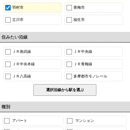
羽村市
青梅市
立川市
福生市
住みたい沿線
ＪＲ南武線
ＪＲ中央線
ＪＲ中央本線
ＪＲ青梅線
ＪＲ八高線
多摩都市モノレール
種別
アパート
マンション