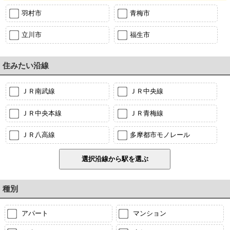
羽村市
青梅市
立川市
福生市
住みたい沿線
ＪＲ南武線
ＪＲ中央線
ＪＲ中央本線
ＪＲ青梅線
ＪＲ八高線
多摩都市モノレール
種別
アパート
マンション