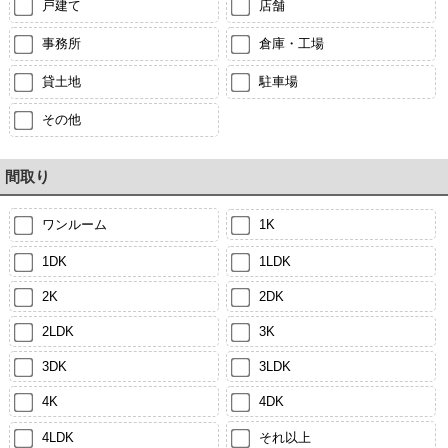
戸建て
店舗
事務所
倉庫・工場
貸土地
駐車場
その他
間取り
ワンルーム
1K
1DK
1LDK
2K
2DK
2LDK
3K
3DK
3LDK
4K
4DK
4LDK
それ以上