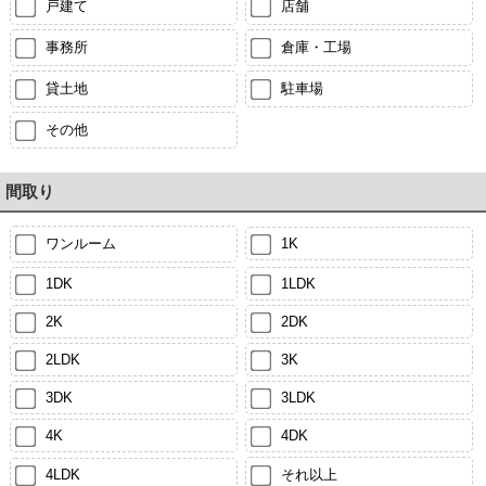
戸建て
店舗
事務所
倉庫・工場
貸土地
駐車場
その他
間取り
ワンルーム
1K
1DK
1LDK
2K
2DK
2LDK
3K
3DK
3LDK
4K
4DK
4LDK
それ以上