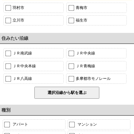
羽村市
青梅市
立川市
福生市
住みたい沿線
ＪＲ南武線
ＪＲ中央線
ＪＲ中央本線
ＪＲ青梅線
ＪＲ八高線
多摩都市モノレール
種別
アパート
マンション