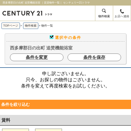
西多摩郡日の出町 追焚機能浴室 ｜賃貸物件一覧｜ センチュリー21トラヤ
物件検索
お店へ連絡
TOPページ
>
物件検索
>
物件一覧
選択中の条件
西多摩郡日の出町 追焚機能浴室
条件を変更
条件を保存
申し訳ございません。
只今、お探しの物件はございません。
条件を変えて再度検索をお試しください。
条件を絞り込む
賃料