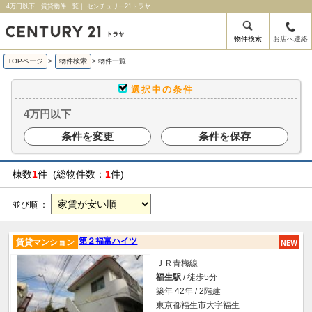
4万円以下｜賃貸物件一覧｜ センチュリー21トラヤ
物件検索
お店へ連絡
TOPページ
>
物件検索
>
物件一覧
選択中の条件
4万円以下
条件を変更
条件を保存
棟数
1
件 (総物件数：
1
件)
並び順 ：
第２福富ハイツ
賃貸マンション
ＪＲ青梅線
福生駅
/ 徒歩5分
築年 42年 / 2階建
東京都福生市大字福生