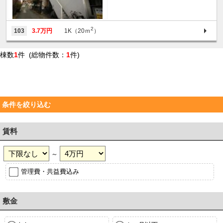
2
103
3.7万円
1K（20ｍ
）
棟数
1
件 (総物件数：
1
件)
条件を絞り込む
賃料
～
管理費・共益費込み
敷金