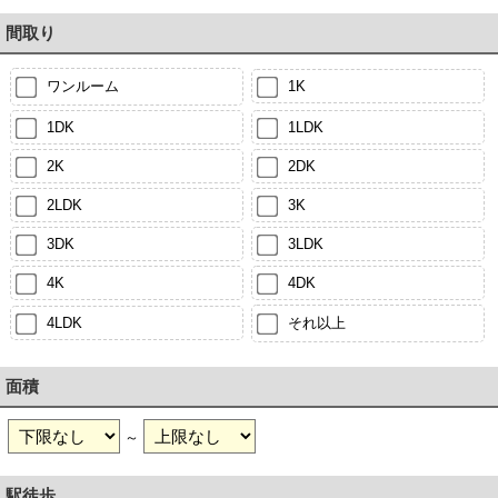
間取り
ワンルーム
1K
1DK
1LDK
2K
2DK
2LDK
3K
3DK
3LDK
4K
4DK
4LDK
それ以上
面積
～
駅徒歩