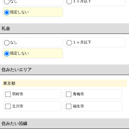
なし
１ヶ月以下
指定しない
礼金
なし
１ヶ月以下
指定しない
住みたいエリア
東京都
羽村市
青梅市
立川市
福生市
住みたい沿線