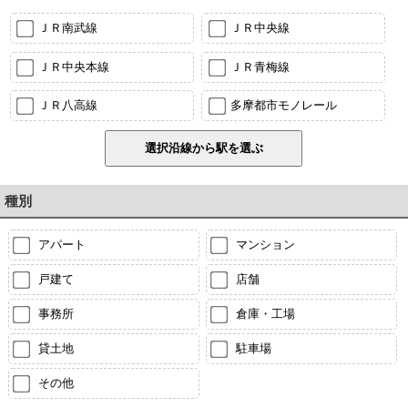
ＪＲ南武線
ＪＲ中央線
ＪＲ中央本線
ＪＲ青梅線
ＪＲ八高線
多摩都市モノレール
種別
アパート
マンション
戸建て
店舗
事務所
倉庫・工場
貸土地
駐車場
その他