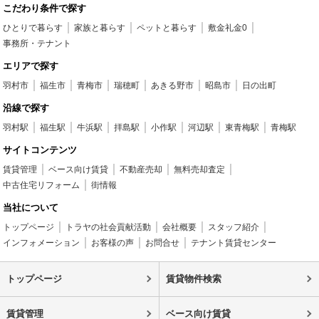
こだわり条件で探す
ひとりで暮らす
家族と暮らす
ペットと暮らす
敷金礼金0
事務所・テナント
エリアで探す
羽村市
福生市
青梅市
瑞穂町
あきる野市
昭島市
日の出町
沿線で探す
羽村駅
福生駅
牛浜駅
拝島駅
小作駅
河辺駅
東青梅駅
青梅駅
サイトコンテンツ
賃貸管理
ベース向け賃貸
不動産売却
無料売却査定
中古住宅リフォーム
街情報
当社について
トップページ
トラヤの社会貢献活動
会社概要
スタッフ紹介
インフォメーション
お客様の声
お問合せ
テナント賃貸センター
トップページ
賃貸物件検索
賃貸管理
ベース向け賃貸