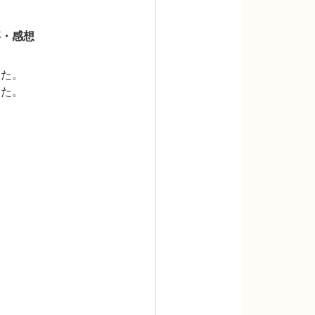
事・感想
した。
した。