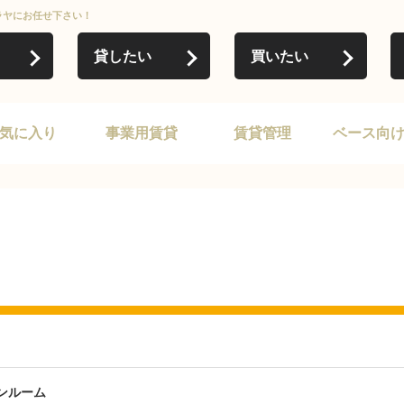
ラヤにお任せ下さい！
貸したい
買いたい
気に入り
事業用賃貸
賃貸管理
ベース向
ンルーム