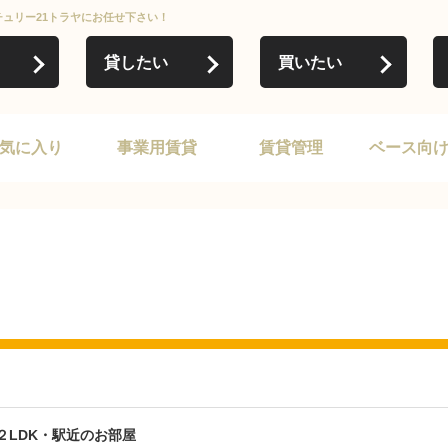
チュリー21トラヤにお任せ下さい！
貸したい
買いたい
気に入り
事業用賃貸
賃貸管理
ベース向
２LDK・駅近のお部屋