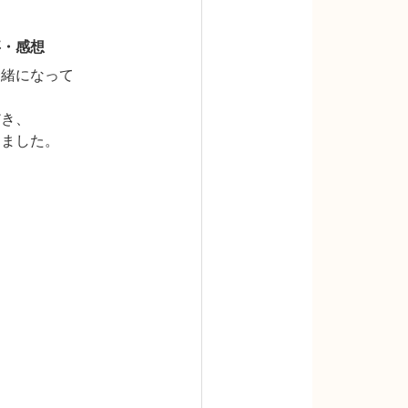
事・感想
一緒になって
だき、
きました。