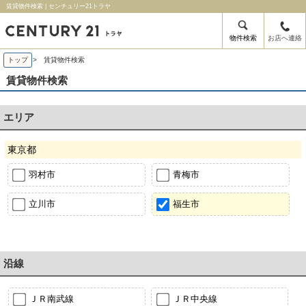
賃貸物件検索 | センチュリー21トラヤ
物件検索
お店へ連絡
トップ
> 賃貸物件検索
賃貸物件検索
エリア
東京都
羽村市
青梅市
立川市
福生市
沿線
ＪＲ南武線
ＪＲ中央線