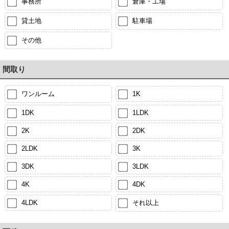
事務所
倉庫・工場
貸土地
駐車場
その他
間取り
ワンルーム
1K
1DK
1LDK
2K
2DK
2LDK
3K
3DK
3LDK
4K
4DK
4LDK
それ以上