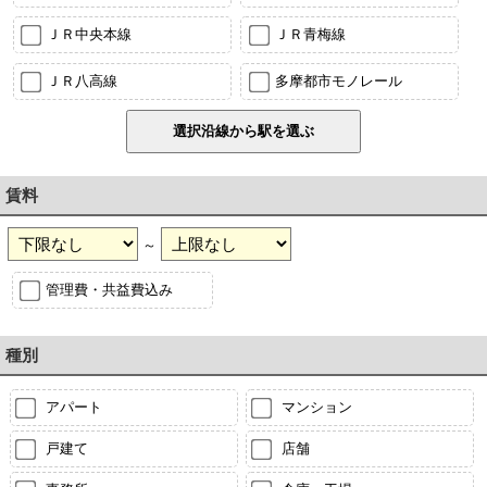
ＪＲ中央本線
ＪＲ青梅線
ＪＲ八高線
多摩都市モノレール
賃料
～
管理費・共益費込み
種別
アパート
マンション
戸建て
店舗