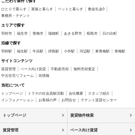
こだわり条件で探す
ひとりで暮らす
家族と暮らす
ペットと暮らす
敷金礼金0
事務所・テナント
エリアで探す
羽村市
福生市
青梅市
瑞穂町
あきる野市
昭島市
日の出町
沿線で探す
羽村駅
福生駅
牛浜駅
拝島駅
小作駅
河辺駅
東青梅駅
青梅駅
サイトコンテンツ
賃貸管理
ベース向け賃貸
不動産売却
無料売却査定
中古住宅リフォーム
街情報
当社について
トップページ
トラヤの社会貢献活動
会社概要
スタッフ紹介
インフォメーション
お客様の声
お問合せ
テナント賃貸センター
トップページ
賃貸物件検索
賃貸管理
ベース向け賃貸